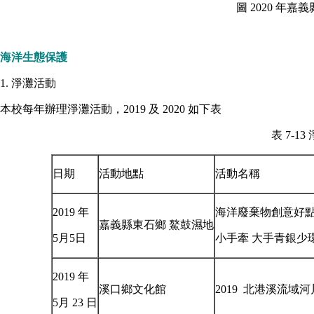
圖 2020 年
海洋生態保護
1. 淨灘活動
本校每年辦理淨灘活動，2019 及 2020 如下表
表 7-1
日期
活動地點
活動名稱
2019 年
海洋廢棄物創意好點子
嘉義縣東石鄉 鰲鼓濕地
5月5日
小手牽 大手青銀少
2019 年
溪口鄉文化館
2019 北港溪流域
5月 23 日