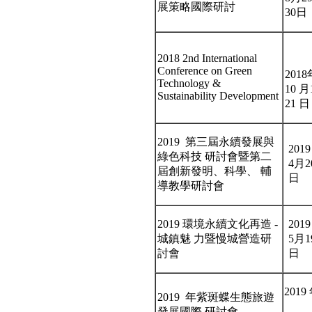
展策略國際研討
30日
2018 2nd International
Conference on Green
2018
Technology &
10 月
Sustainability Development
21 日
2019 第三屆永續發展與
201
綠色科技 研討會暨第二
4月2
屆創新發明、科學、 輔
日
導教學研討會
2019 環境永續文化再造 -
201
城鎮魅 力暨慢城營造研
5月1
討會
日
2019
2019 年紫斑蝶生態旅遊
發展國際 研討會