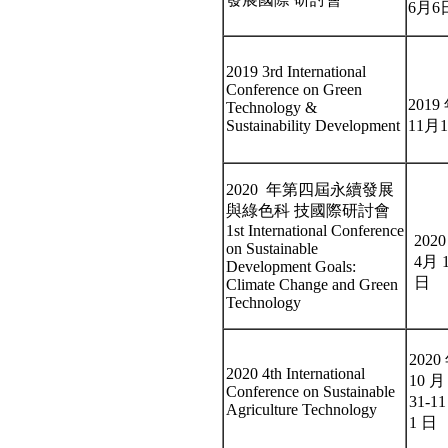
6月6
2019 3rd International
Conference on Green
2019
Technology &
Sustainability Development
11月
2020 年第四屆永續發展
與綠色科 技國際研討會
1st International Conference
202
on Sustainable
4月 
Development Goals:
日
Climate Change and Green
Technology
2020
2020 4th International
10 月
Conference on Sustainable
31-1
Agriculture Technology
1 日