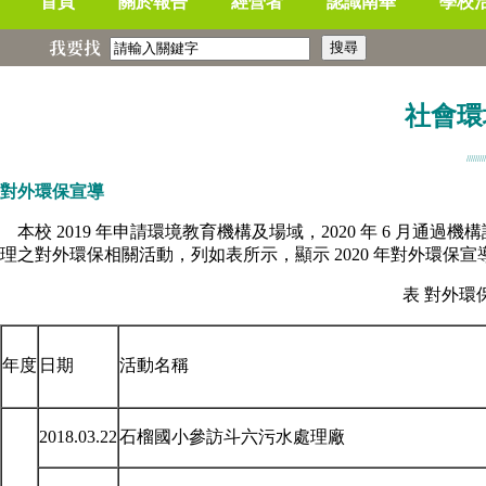
首頁
關於報告
經營者
認識南華
學校
我要找
社會環
/////////
對外環保宣導
本校 2019 年申請環境教育機構及場域，2020 年 6 月通過機構認
理之對外環保相關活動，列如表所示，顯示 2020 年對外環保宣
表 對外環
年度
日期
活動名稱
2018.03.22
石榴國小參訪斗六污水處理廠