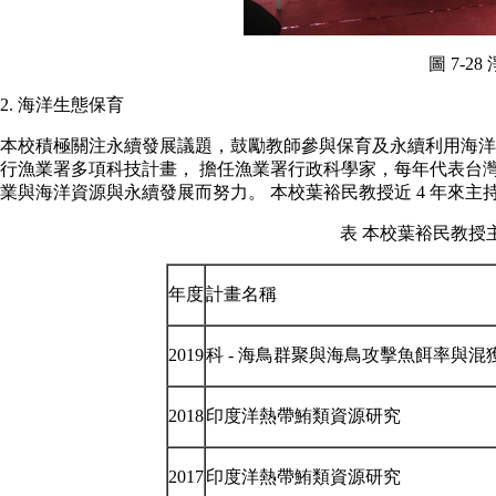
圖 7-2
2. 海洋生態保育
本校積極關注永續發展議題，鼓勵教師參與保育及永續利用海洋
行漁業署多項科技計畫， 擔任漁業署行政科學家，每年代表台
業與海洋資源與永續發展而努力。 本校葉裕民教授近 4 年來主
表 本校葉裕民教授
年度
計畫名稱
2019
科 - 海鳥群聚與海鳥攻擊魚餌率與混
2018
印度洋熱帶鮪類資源研究
2017
印度洋熱帶鮪類資源研究