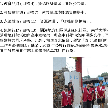
1. 教育品質 ( 目標 4)：提倡終身學習，青銀少共學。
2. 可負擔能源 ( 目標 7)：使共學環境能源負擔變小。
3. 永續城市 ( 目標 11)：資源循環，「從搖籃到搖籃」。
4. 氣候行動 ( 目標 13)：關注地方社區與邊緣化社區。 
過環境科普活動向高中端擴散，與高中科學宅急便 團隊合作；
銀髮族共同玩科學。此外，前進泰北偏鄉，舉辦「泰 北綠腳印行動
工作團績優團隊」殊榮，2018 年榮獲行政院環保署特 優級水
青年發展署青年志工績優團隊卓越組佳行獎。