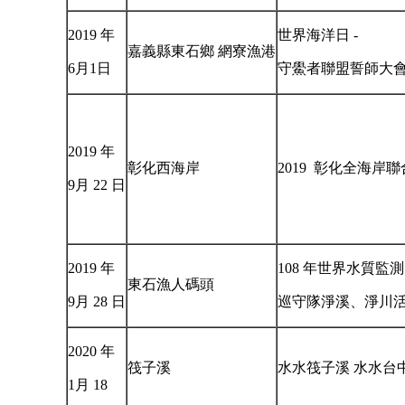
2019 年
世界海洋日 -
嘉義縣東石鄉 網寮漁港
6月1日
守鱟者聯盟誓師大
2019 年
彰化西海岸
2019 彰化全海岸
9月 22 日
2019 年
108 年世界水質監
東石漁人碼頭
9月 28 日
巡守隊淨溪、淨川
2020 年
筏子溪
水水筏子溪 水水台
1月 18