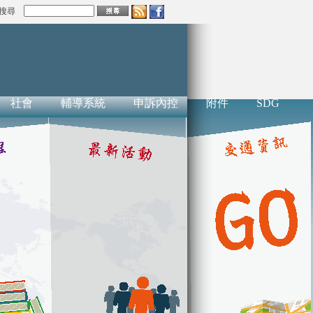
搜尋
社會
輔導系統
申訴內控
附件
SDG