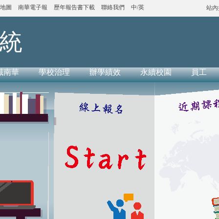
地圖
南華電子報
歷年報告書下載
聯絡我們
中/英
站內
統
識南華
學校治理
辦學績效
永續校園
員工