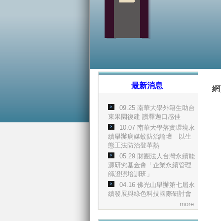
最新消息
網
09.25 南華大學外籍生助台
東果園復建 讚釋迦口感佳
10.07 南華大學落實環境永
續舉辦病媒蚊防治論壇 以生
態工法防治登革熱
05.29 財團法人台灣永續能
源研究基金會「企業永續管理
師證照培訓班」
04.16 佛光山舉辦第七屆永
續發展與綠色科技國際研討會
more