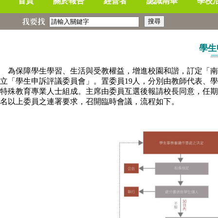
首頁
關於報告
經營者
認識南華
學校
我要找
學生
///////
為保障學生學習、生活與受教權益，增進校園和諧，訂定「南
立「學生申訴評議委員會」。置委員19人，分別由教師代表、
特殊教育專業人士組成。主席由委員互選後報請校長同意，任期
名以上委員之連署要求，召開臨時會議，流程如下。