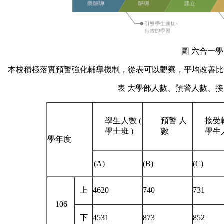
圖 六合一
本校積極落實預警強化輔導機制，從表可以觀察，平均改善比率
表 大學部人數、預警人數、
學生人數 (
預警 人
接受
學士班 )
數
學生
學年度
(A)
(B)
(C)
上
4620
740
731
106
下
4531
873
852